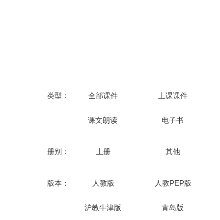
渗透核心
法、新角
落实立
创设真实
类型：
全部课件
上课课件
课文朗读
电子书
册别：
上册
其他
原创题、
版本：
人教版
人教PEP版
沪教牛津版
青岛版