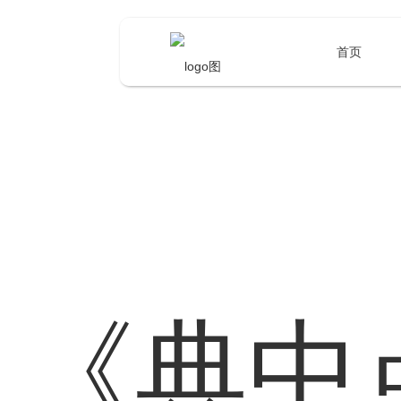
首页
《典中