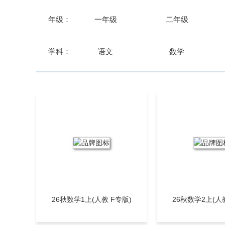
引领课
年级：
一年级
二年级
新方向
学科：
语文
数学
错题下载
费下载
高效提
26秋数学1上(人教 F专版)
26秋数学2上(人