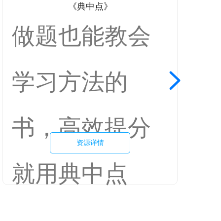
《点拨》
会
《点拨》，不

忘初心——倡
分
导健康学习。
资源详情
（1）批注式
课
解知识的形成