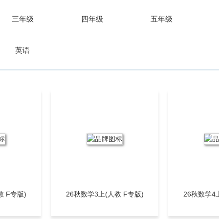
有目标、分
三年级
四年级
五年级
训练，标签
英语
练、提质培
能，提分有
法、聚焦新
教 F专版)
26秋数学3上(人教 F专版)
26秋数学4