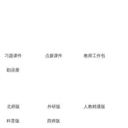
度、
标导向、方
情境
贯穿、题好
习题课件
点拨课件
教师工作包
勘误册
新
整体练习，
北师版
外研版
人教精通版
科普版
西师版