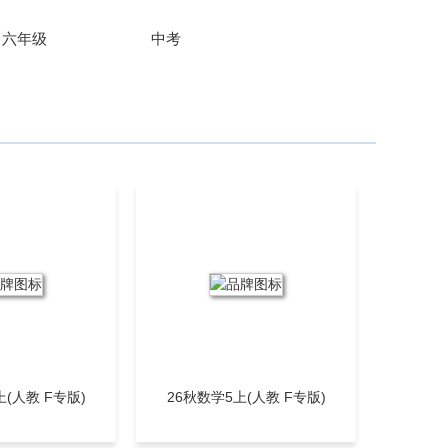
层
文化，树立文
六年级
中考
导
化自信。
上(人教 F专版)
26秋数学5上(人教 F专版)