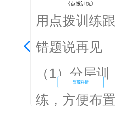
拨训练》
《点拨中考
训练跟
精选福建

再见
题、全国
分层训
真题及改
源详情
资源详情
便布置
题。
选题体现