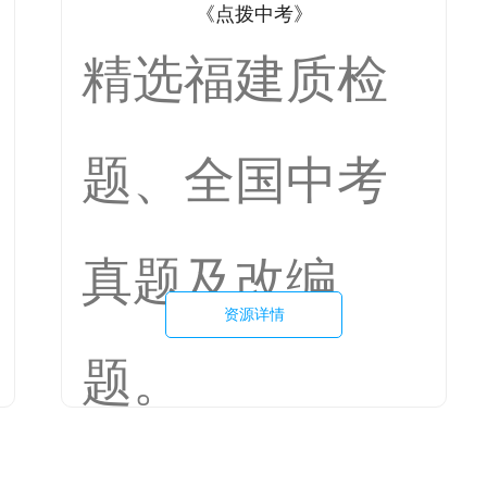
》
《典中点》
质检
做题也能教
中考
学习方法的
编
书，高效提
资源详情
就用典中点
新考
创新理念、