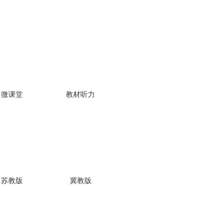
法
过程。
题
（2）重视方
微课堂
教材听力
提炼与讲解。
课
（3）传承传
苏教版
冀教版